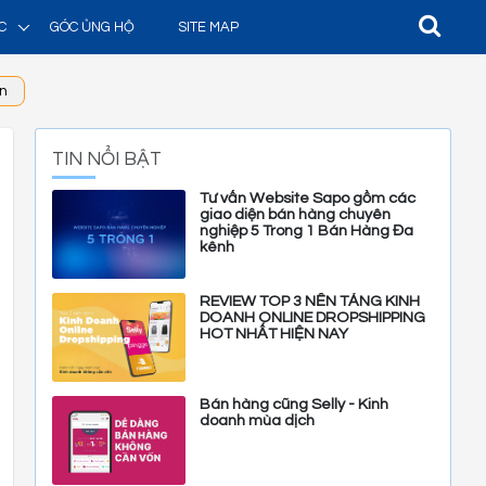
C
GÓC ỦNG HỘ
SITE MAP
n
TIN NỔI BẬT
Tư vấn Website Sapo gồm các
giao diện bán hàng chuyên
nghiệp 5 Trong 1 Bán Hàng Đa
kênh
REVIEW TOP 3 NỀN TẢNG KINH
DOANH ONLINE DROPSHIPPING
HOT NHẤT HIỆN NAY
Bán hàng cũng Selly - Kinh
doanh mùa dịch