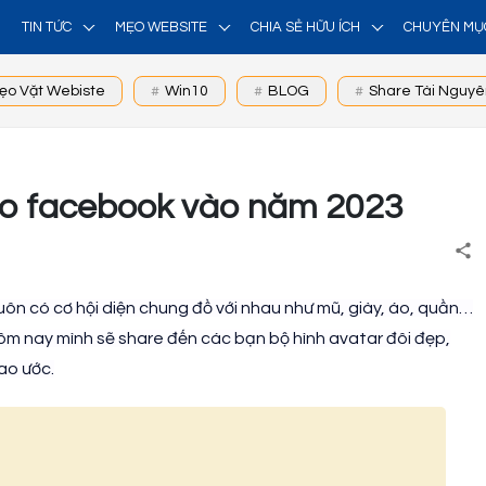
TIN TỨC
MẸO WEBSITE
CHIA SẺ HỮU ÍCH
CHUYÊN MỤ
ẹo Vặt Webiste
Win10
BLOG
Share Tài Nguyê
ho facebook vào năm 2023
luôn có cơ hội diện chung đồ với nhau như mũ, giày, áo, quần…
ôm nay mình sẽ share đến các bạn bộ hình avatar đôi đẹp,
ao ước.