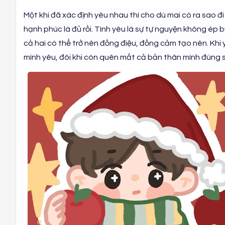
Một khi đã xác định yêu nhau thì cho dù mai có ra sao đ
hạnh phúc là đủ rồi. Tình yêu là sự tự nguyện không ép bu
cả hai có thể trở nên đồng điệu, đồng cảm tạo nên. Khi y
mình yêu, đôi khi còn quên mất cả bản thân mình đúng s