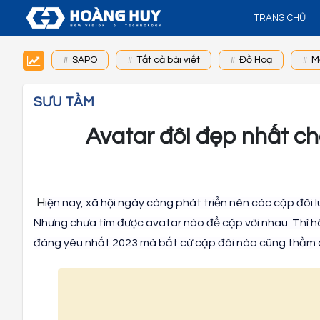
TRANG CHỦ
SAPO
Tất cả bài viết
Đồ Hoạ
M
SƯU TẦM
Avatar đôi đẹp nhất c
H
iện nay, xã hội ngày càng phát triển nên các cặp đôi 
Nhưng chưa tìm được avatar nào để cặp với nhau. Thì h
đáng yêu nhất 2023 mà bất cứ cặp đôi nào cũng thầm 