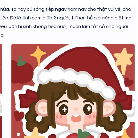
i nữa. Ta hãy cứ sống tiếp ngày hôm nay cho thật vui vẻ, cho
ộc. Đó là tình cảm giữa 2 người, từ hai thế giới riêng biệt mà
êu luôn hi sinh không tiếc nuối, muốn làm tất cả cho người
ai.